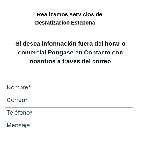
Realizamos servicios de
D
e
s
r
a
t
i
z
a
c
i
o
n
E
s
t
e
p
o
n
a
Si desea información fuera del horario
comercial Póngase en Contacto con
nosotros a traves del correo